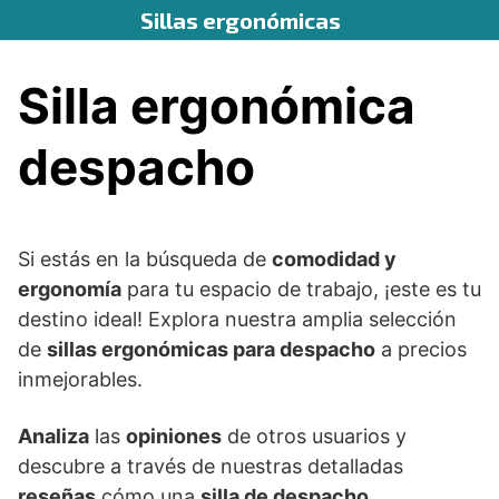
Saltar
Sillas ergonómicas
al
contenido
Silla ergonómica
despacho
Si estás en la búsqueda de
comodidad y
ergonomía
para tu espacio de trabajo, ¡este es tu
destino ideal! Explora nuestra amplia selección
de
sillas ergonómicas para despacho
a precios
inmejorables.
Analiza
las
opiniones
de otros usuarios y
descubre a través de nuestras detalladas
reseñas
cómo una
silla de despacho