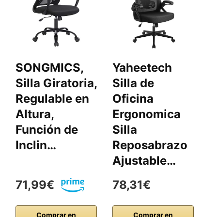
SONGMICS,
Yaheetech
Y
Silla Giratoria,
Silla de
S
Regulable en
Oficina
E
Altura,
Ergonomica
E
Función de
Silla
S
Inclin…
Reposabrazo
c
Ajustable…
71,99€
78,31€
1
Comprar en
Comprar en