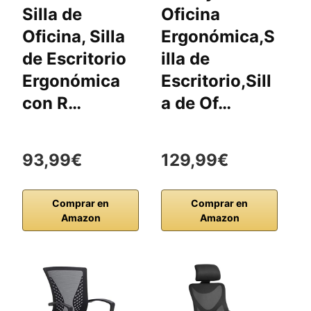
Silla de
Oficina
S
Oficina, Silla
Ergonómica,S
E
de Escritorio
illa de
d
Ergonómica
Escritorio,Sill
S
con R…
a de Of…
E
93,99€
129,99€
1
Comprar en
Comprar en
Amazon
Amazon