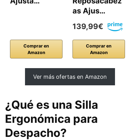
Ajusta…
Reposacabez
O
as Ajus…
G
139,99€
1
Comprar en
Comprar en
Amazon
Amazon
Ver más ofertas en Amazon
¿Qué es una Silla
Ergonómica para
Despacho?