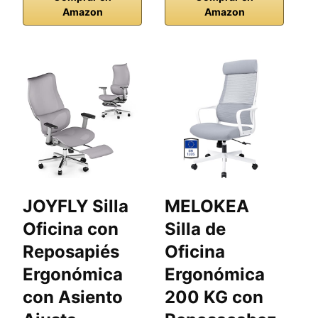
Amazon
Amazon
JOYFLY Silla
MELOKEA
S
Oficina con
Silla de
M
Reposapiés
Oficina
e
Ergonómica
Ergonómica
E
con Asiento
200 KG con
S